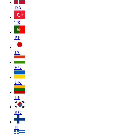
DA
TR
PT
JA
HU
UK
LT
KO
FI