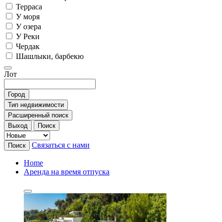
Терраса
У моря
У озера
У Реки
Чердак
Шашлыки, барбекю
Лот
Город
Тип недвижимости
Расширенный поиск
Выход
Поиск
Связаться с нами
Поиск
Home
Аренда на время отпуска