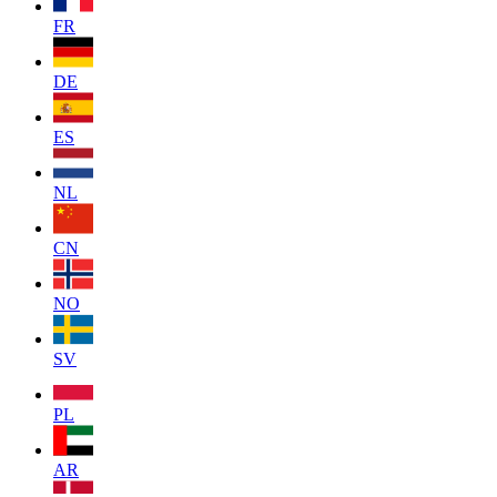
FR
DE
ES
NL
CN
NO
SV
PL
AR