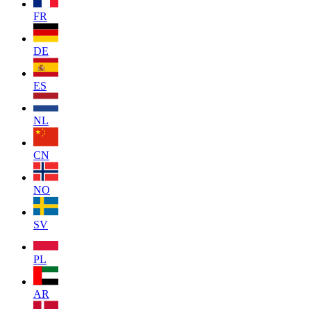
FR
DE
ES
NL
CN
NO
SV
PL
AR