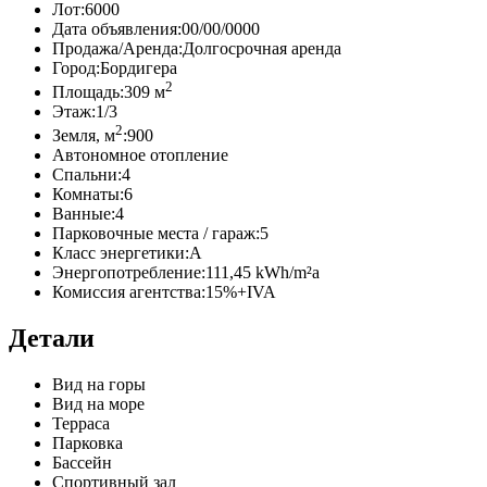
Лот:
6000
Дата объявления:
00/00/0000
Продажа/Аренда:
Долгосрочная аренда
Город:
Бордигера
2
Площадь:
309 м
Этаж:
1/3
2
Земля, м
:
900
Автономное отопление
Спальни:
4
Комнаты:
6
Ванные:
4
Парковочные места / гараж:
5
Класс энергетики:
A
Энергопотребление:
111,45 kWh/m²a
Комиссия агентства:
15%+IVA
Детали
Вид на горы
Вид на море
Терраса
Парковка
Бассейн
Спортивный зал