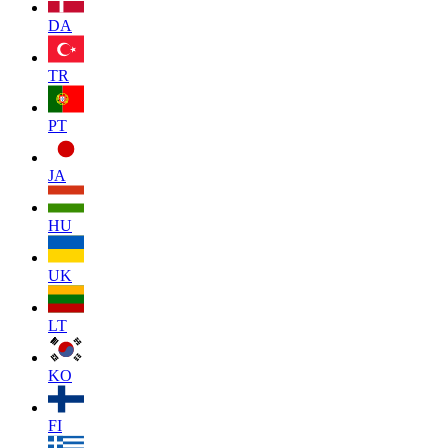
DA
TR
PT
JA
HU
UK
LT
KO
FI