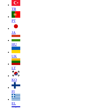
TR
PT
JA
HU
UK
LT
KO
FI
EL