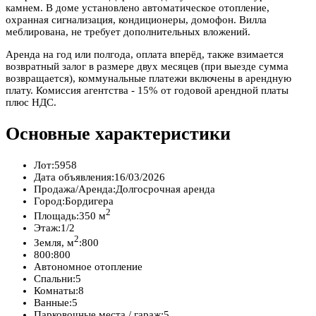
камнем. В доме установлено автоматическое отопление,
охранная сигнализация, кондиционеры, домофон. Вилла
меблирована, не требует дополнительных вложений.
Аренда на год или полгода, оплата вперёд, также взимается
возвратный залог в размере двух месяцев (при выезде сумма
возвращается), коммунальные платежи включены в арендную
плату. Комиссия агентства - 15% от годовой арендной платы
плюс НДС.
Основные характеристики
Лот:
5958
Дата объявления:
16/03/2026
Продажа/Аренда:
Долгосрочная аренда
Город:
Бордигера
2
Площадь:
350 м
Этаж:
1/2
2
Земля, м
:
800
800:
800
Автономное отопление
Спальни:
5
Комнаты:
8
Ванные:
5
Парковочные места / гараж:
5