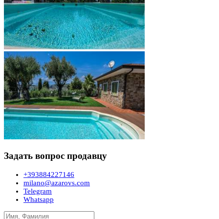
Задать вопрос продавцу
+393884227146
milano@azarovs.com
Telegram
Whatsapp