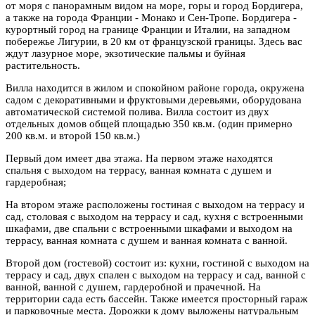
от моря с панорамным видом на море, горы и город Бордигера,
а также на города Франции - Монако и Сен-Тропе. Бордигера -
курортный город на границе Франции и Италии, на западном
побережье Лигурии, в 20 км от французской границы. Здесь вас
ждут лазурное море, экзотические пальмы и буйная
растительность.
Вилла находится в жилом и спокойном районе города, окружена
садом с декоративными и фруктовыми деревьями, оборудована
автоматической системой полива. Вилла состоит из двух
отдельных домов общей площадью 350 кв.м. (один примерно
200 кв.м. и второй 150 кв.м.)
Первый дом имеет два этажа. На первом этаже находятся
спальня с выходом на террасу, ванная комната с душем и
гардеробная;
На втором этаже расположены гостиная с выходом на террасу и
сад, столовая с выходом на террасу и сад, кухня с встроенными
шкафами, две спальни с встроенными шкафами и выходом на
террасу, ванная комната с душем и ванная комната с ванной.
Второй дом (гостевой) состоит из: кухни, гостиной с выходом на
террасу и сад, двух спален с выходом на террасу и сад, ванной с
ванной, ванной с душем, гардеробной и прачечной. На
территории сада есть бассейн. Также имеется просторный гараж
и парковочные места. Дорожки к дому выложены натуральным