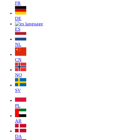
FR
DE
ES
NL
CN
NO
SV
PL
AR
DA