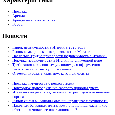
Продажа
Аренда
Аренда на время отпуска
Город
Новости
Рынок недвижимости в Италии в 2026 году
Рынок коммерческой недвижимости в Милане
Насколько трудно приобрести недвижимость в Италии?
Покупка недвижимости в Италии по сниженной цене
Требования к жилищным условиям для оформления
регистрации по месту проживания
Отремонтировать квартиру: кого пригласить?
Продажа имущества с недостатками
Повторное присоединение газового прибора учета
Итальянский рынок недвижимости: рост цен и изменение
спроса
Рынок жилья в Эмилии-Романьи наращивает активность.
Накрытая балконная плита: кому она принадлежит и кто
обязан оплачивать ее восстановление?