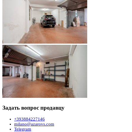
Задать вопрос продавцу
+393884227146
milano@azarovs.com
Telegram