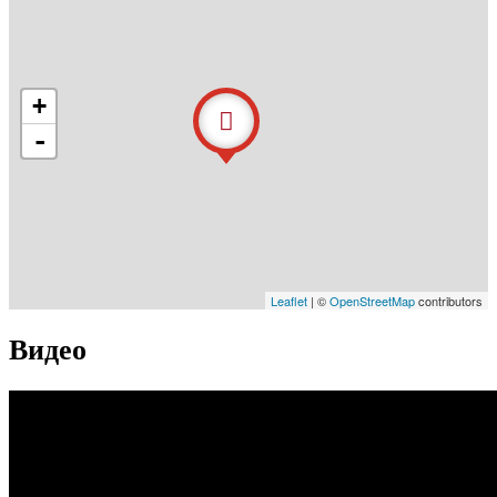
+
-
Leaflet
| ©
OpenStreetMap
contributors
Видео