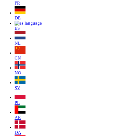
FR
DE
ES
NL
CN
NO
SV
PL
AR
DA