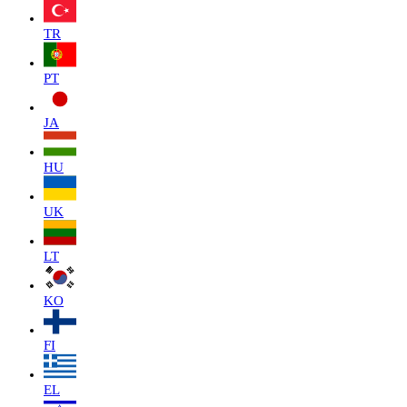
TR
PT
JA
HU
UK
LT
KO
FI
EL