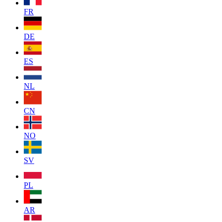
FR
DE
ES
NL
CN
NO
SV
PL
AR