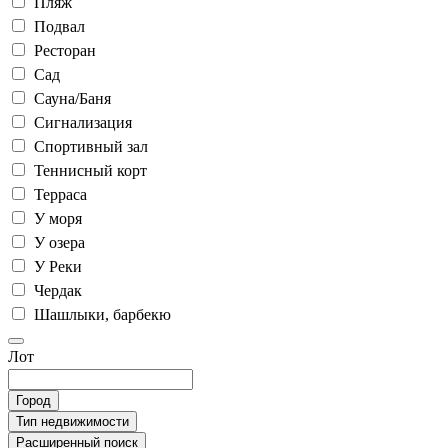
Пляж
Подвал
Ресторан
Сад
Сауна/Баня
Сигнализация
Спортивный зал
Теннисный корт
Терраса
У моря
У озера
У Реки
Чердак
Шашлыки, барбекю
Лот
Город
Тип недвижимости
Расширенный поиск