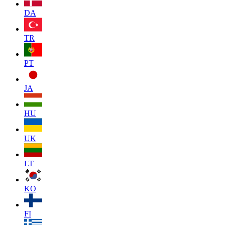
DA
TR
PT
JA
HU
UK
LT
KO
FI