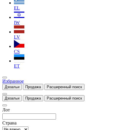
EL
IW
LV
CS
ET
Избранное
Дзоальи
Продажа
Расширенный поиск
Дзоальи
Продажа
Расширенный поиск
Лот
Страна