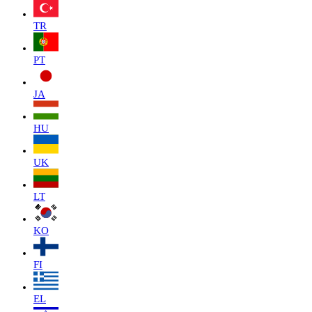
TR
PT
JA
HU
UK
LT
KO
FI
EL