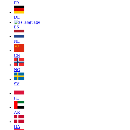
FR
DE
ES
NL
CN
NO
SV
PL
AR
DA