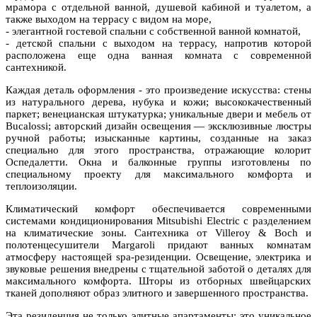
мрамора с отдельной ванной, душевой кабиной и туалетом, а
также выходом на террасу с видом на море,
- элегантной гостевой спальни с собственной ванной комнатой,
- детской спальни с выходом на террасу, напротив которой
расположена еще одна ванная комната с современной
сантехникой.
Каждая деталь оформления - это произведение искусства: стены
из натурального дерева, нубука и кожи; высококачественный
паркет; венецианская штукатурка; уникальные двери и мебель от
Bucalossi; авторский дизайн освещения — эксклюзивные люстры
ручной работы; изысканные картины, созданные на заказ
специально для этого пространства, отражающие колорит
Оспедалетти. Окна и балконные группы изготовлены по
специальному проекту для максимального комфорта и
теплоизоляции.
Климатический комфорт обеспечивается современными
системами кондиционирования Mitsubishi Electric с разделением
на климатические зоны. Сантехника от Villeroy & Boch и
полотенцесушители Margaroli придают ванных комнатам
атмосферу настоящей spa-резиденции. Освещение, электрика и
звуковые решения внедрены с тщательной заботой о деталях для
максимального комфорта. Шторы из отборных швейцарских
тканей дополняют образ элитного и завершенного пространства.
Эта резиденция не только элитные апартаменты: это уникальное