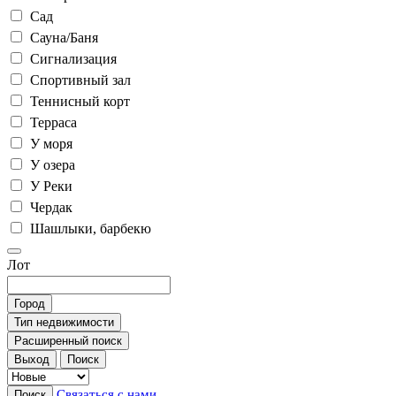
Сад
Сауна/Баня
Сигнализация
Спортивный зал
Теннисный корт
Терраса
У моря
У озера
У Реки
Чердак
Шашлыки, барбекю
Лот
Город
Тип недвижимости
Расширенный поиск
Выход
Поиск
Связаться с нами
Поиск