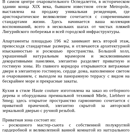
В самом центре очаровательного Оспедалетти, в историческом
здании конца XIX века, бывшем известном отеле Metropole,
выставлена на продажу уникальная резиденция, где
аристократическое великолепие сочетается с современными
стандартами жизни. Здесь начинается ваша коллекция
воспоминаний, всего в нескольких шагах от чистых пляжей
Лигурийского побережья и всей городской инфраструктуры.
Апартаменты площадью 196 м2 занимают весь второй этаж,
превосходя стандартные размеры, и отличаются архитектурной
изысканностью и роскошью пространства. Большой холл,
украшенный натуральным мрамором и эксклюзивными
декоративными панелями, элегантно разделяет приватную и
гостиную зоны. Из главного коридора открываются витражные
двери в элегантную гостиную, сердце дома, наполненное светом
и очарованием, с выходом на панорамную террасу с видом на
бескрайнее море и прекрасные закаты.
Кухня в стиле Haute couture изготовлена на заказ из отборного
дерева и оборудована премиальной техникой Miele, Liebherr и
Smeg; здесь открытое пространство гармонично сочетается с
приватной прачечной, элегантно скрытой за авторской
зеркальной дверью с ручной резьбой.
Приватная зона состоит из:
- роскошного мастер-сьюта с собственной полукруглой
гардеробной и великолепной ванной комнатой из натурального