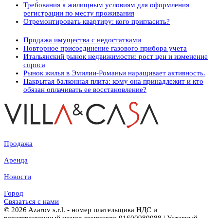
Требования к жилищным условиям для оформления
регистрации по месту проживания
Отремонтировать квартиру: кого пригласить?
Продажа имущества с недостатками
Повторное присоединение газового прибора учета
Итальянский рынок недвижимости: рост цен и изменение
спроса
Рынок жилья в Эмилии-Романьи наращивает активность.
Накрытая балконная плита: кому она принадлежит и кто
обязан оплачивать ее восстановление?
Продажа
Аренда
Новости
Город
Связаться с нами
© 2026 Azarov s.r.l. - номер плательщика НДС и
регистрационный номер компании: 01600980088 | Уставный