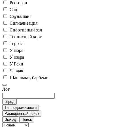
Ресторан
Сад
Сауна/Баня
Сигнализация
Спортивный зал
Теннисный корт
Терраса
У моря
У озера
У Реки
Чердак
Шашлыки, барбекю
Лот
Город
Тип недвижимости
Расширенный поиск
Выход
Поиск