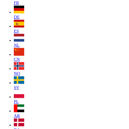
FR
DE
ES
NL
CN
NO
SV
PL
AR