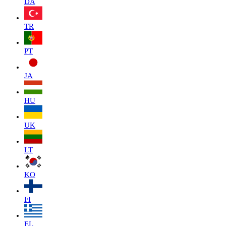
DA
TR
PT
JA
HU
UK
LT
KO
FI
EL