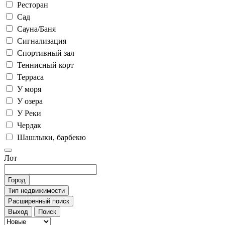
Ресторан
Сад
Сауна/Баня
Сигнализация
Спортивный зал
Теннисный корт
Терраса
У моря
У озера
У Реки
Чердак
Шашлыки, барбекю
Лот
Город
Тип недвижимости
Расширенный поиск
Выход
Поиск