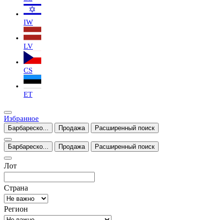
IW
LV
CS
ET
Избранное
Барбареско...
Продажа
Расширенный поиск
Барбареско...
Продажа
Расширенный поиск
Лот
Страна
Регион