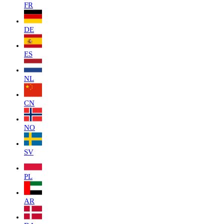
FR
DE
ES
NL
CN
NO
SV
PL
AR