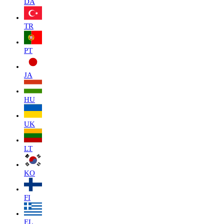
DA
TR
PT
JA
HU
UK
LT
KO
FI
EL