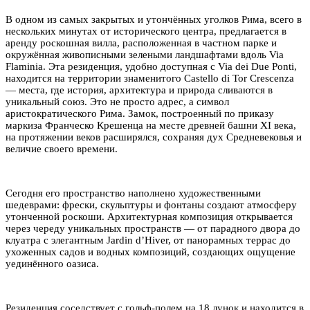
В одном из самых закрытых и утончённых уголков Рима, всего в
нескольких минутах от исторического центра, предлагается в
аренду роскошная вилла, расположенная в частном парке и
окружённая живописными зелеными ландшафтами вдоль Via
Flaminia. Эта резиденция, удобно доступная с Via dei Due Ponti,
находится на территории знаменитого Castello di Tor Crescenza
— места, где история, архитектура и природа сливаются в
уникальный союз. Это не просто адрес, а символ
аристократического Рима. Замок, построенный по приказу
маркиза Франческо Крешенца на месте древней башни XI века,
на протяжении веков расширялся, сохраняя дух Средневековья и
величие своего времени.
Сегодня его пространство наполнено художественными
шедеврами: фрески, скульптуры и фонтаны создают атмосферу
утонченной роскоши. Архитектурная композиция открывается
через череду уникальных пространств — от парадного двора до
клуатра с элегантным Jardin d’Hiver, от панорамных террас до
ухоженных садов и водных композиций, создающих ощущение
уединённого оазиса.
Резиденция соседствует с гольф-полем на 18 лунок и находится в