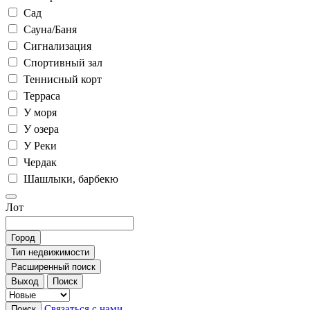
Сад
Сауна/Баня
Сигнализация
Спортивный зал
Теннисный корт
Терраса
У моря
У озера
У Реки
Чердак
Шашлыки, барбекю
Лот
Город
Тип недвижимости
Расширенный поиск
Выход
Поиск
Связаться с нами
Поиск