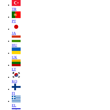
TR
PT
JA
HU
UK
LT
KO
FI
EL