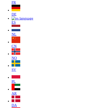
FR
DE
ES
NL
CN
NO
SV
PL
AR
DA