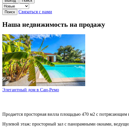
Выход
Поиск
Связаться с нами
Поиск
Наша недвижимость на продажу
Элегантный дом в Сан-Ремо
Продается просторная вилла площадью 470 м2 с потрясающим в
Нулевой этаж: просторный зал с панорамными окнами, ведущий н