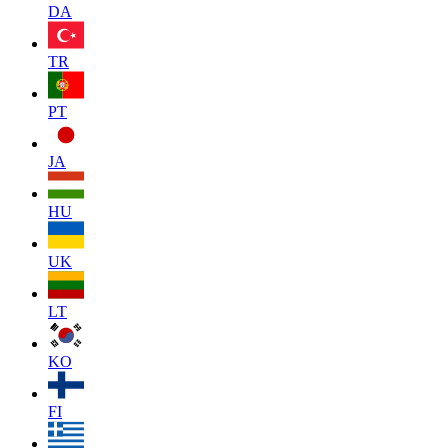
DA
TR
PT
JA
HU
UK
LT
KO
FI