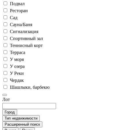
Подвал
Ресторан
Сад
Сауна/Баня
Сигнализация
Спортивный зал
Теннисный корт
Терраса
У моря
У озера
У Реки
Чердак
Шашлыки, барбекю
Лот
Город
Тип недвижимости
Расширенный поиск