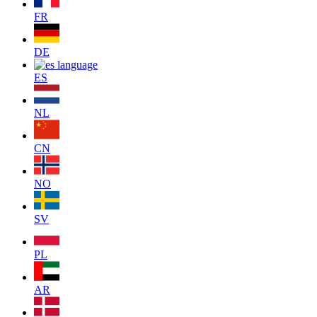
FR
DE
ES
NL
CN
NO
SV
PL
AR